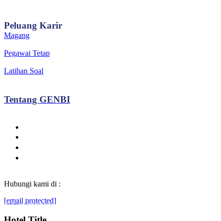
Peluang
Karir
Magang
Pegawai Tetap
Latihan Soal
Tentang
GENBI
Hubungi kami di :
[email protected]
© Generasibaruindonesia.com 2022. All rights reserved.
Hotel Title