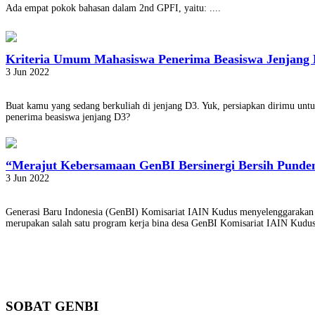
Ada empat pokok bahasan dalam 2nd GPFI, yaitu: ....
Kriteria Umum Mahasiswa Penerima Beasiswa Jenjang
3 Jun 2022
Buat kamu yang sedang berkuliah di jenjang D3. Yuk, persiapkan dirimu un
penerima beasiswa jenjang D3?
“Merajut Kebersamaan GenBI Bersinergi Bersih Pund
3 Jun 2022
Generasi Baru Indonesia (GenBI) Komisariat IAIN Kudus menyelenggarakan k
merupakan salah satu program kerja bina desa GenBI Komisariat IAIN Kud
SOBAT GENBI