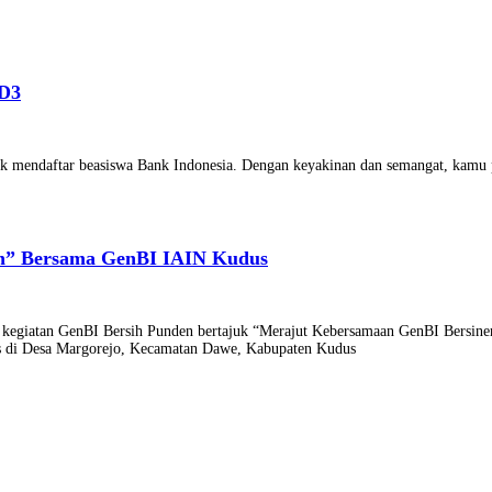
 D3
tuk mendaftar beasiswa Bank Indonesia. Dengan keyakinan dan semangat, kamu
en” Bersama GenBI IAIN Kudus
egiatan GenBI Bersih Punden bertajuk “Merajut Kebersamaan GenBI Bersinerg
us di Desa Margorejo, Kecamatan Dawe, Kabupaten Kudus