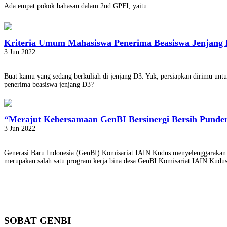
Ada empat pokok bahasan dalam 2nd GPFI, yaitu: ....
Kriteria Umum Mahasiswa Penerima Beasiswa Jenjang
3 Jun 2022
Buat kamu yang sedang berkuliah di jenjang D3. Yuk, persiapkan dirimu un
penerima beasiswa jenjang D3?
“Merajut Kebersamaan GenBI Bersinergi Bersih Pund
3 Jun 2022
Generasi Baru Indonesia (GenBI) Komisariat IAIN Kudus menyelenggarakan k
merupakan salah satu program kerja bina desa GenBI Komisariat IAIN Kud
SOBAT GENBI