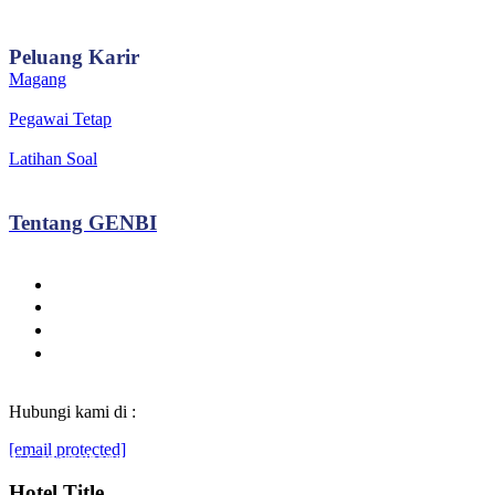
Peluang
Karir
Magang
Pegawai Tetap
Latihan Soal
Tentang
GENBI
Hubungi kami di :
[email protected]
© Generasibaruindonesia.com 2022. All rights reserved.
Hotel Title