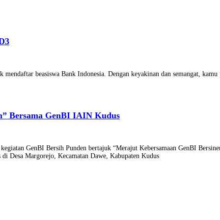
 D3
tuk mendaftar beasiswa Bank Indonesia. Dengan keyakinan dan semangat, kamu
en” Bersama GenBI IAIN Kudus
egiatan GenBI Bersih Punden bertajuk “Merajut Kebersamaan GenBI Bersinerg
us di Desa Margorejo, Kecamatan Dawe, Kabupaten Kudus