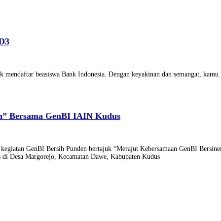
 D3
tuk mendaftar beasiswa Bank Indonesia. Dengan keyakinan dan semangat, kamu
en” Bersama GenBI IAIN Kudus
egiatan GenBI Bersih Punden bertajuk “Merajut Kebersamaan GenBI Bersinerg
us di Desa Margorejo, Kecamatan Dawe, Kabupaten Kudus