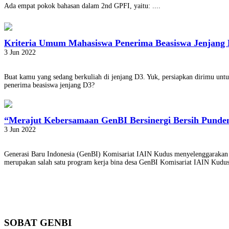
Ada empat pokok bahasan dalam 2nd GPFI, yaitu: ....
Kriteria Umum Mahasiswa Penerima Beasiswa Jenjang
3 Jun 2022
Buat kamu yang sedang berkuliah di jenjang D3. Yuk, persiapkan dirimu un
penerima beasiswa jenjang D3?
“Merajut Kebersamaan GenBI Bersinergi Bersih Pund
3 Jun 2022
Generasi Baru Indonesia (GenBI) Komisariat IAIN Kudus menyelenggarakan k
merupakan salah satu program kerja bina desa GenBI Komisariat IAIN Kud
SOBAT GENBI