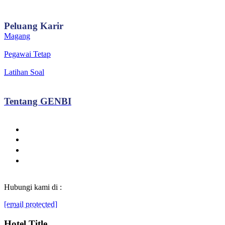
Peluang
Karir
Magang
Pegawai Tetap
Latihan Soal
Tentang
GENBI
Hubungi kami di :
[email protected]
© Generasibaruindonesia.com 2022. All rights reserved.
Hotel Title