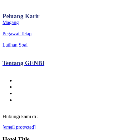
Peluang
Karir
Magang
Pegawai Tetap
Latihan Soal
Tentang
GENBI
Hubungi kami di :
[email protected]
© Generasibaruindonesia.com 2022. All rights reserved.
Hotel Title