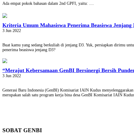
Ada empat pokok bahasan dalam 2nd GPFI, yaitu: ....
Kriteria Umum Mahasiswa Penerima Beasiswa Jenjang
3 Jun 2022
Buat kamu yang sedang berkuliah di jenjang D3. Yuk, persiapkan dirimu un
penerima beasiswa jenjang D3?
“Merajut Kebersamaan GenBI Bersinergi Bersih Pund
3 Jun 2022
Generasi Baru Indonesia (GenBI) Komisariat IAIN Kudus menyelenggarakan k
merupakan salah satu program kerja bina desa GenBI Komisariat IAIN Kud
SOBAT GENBI