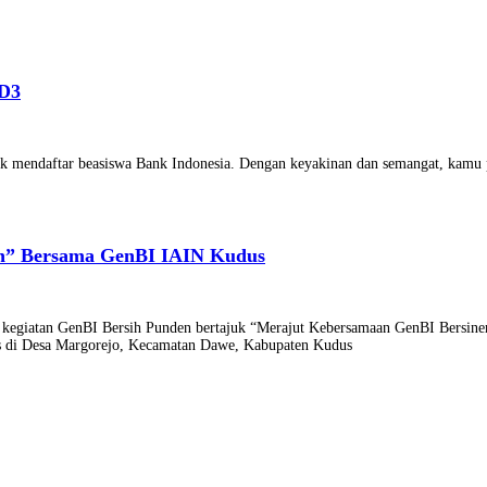
 D3
tuk mendaftar beasiswa Bank Indonesia. Dengan keyakinan dan semangat, kamu
en” Bersama GenBI IAIN Kudus
egiatan GenBI Bersih Punden bertajuk “Merajut Kebersamaan GenBI Bersinerg
us di Desa Margorejo, Kecamatan Dawe, Kabupaten Kudus