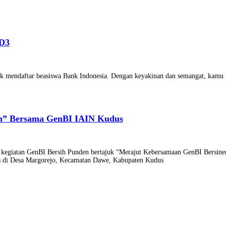
 D3
tuk mendaftar beasiswa Bank Indonesia. Dengan keyakinan dan semangat, kamu
en” Bersama GenBI IAIN Kudus
egiatan GenBI Bersih Punden bertajuk “Merajut Kebersamaan GenBI Bersinerg
us di Desa Margorejo, Kecamatan Dawe, Kabupaten Kudus