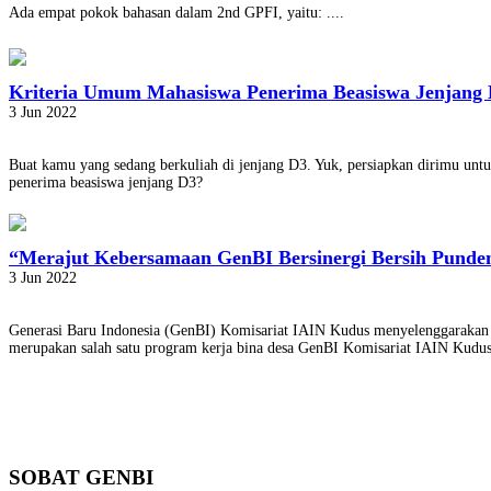
Ada empat pokok bahasan dalam 2nd GPFI, yaitu: ....
Kriteria Umum Mahasiswa Penerima Beasiswa Jenjang
3 Jun 2022
Buat kamu yang sedang berkuliah di jenjang D3. Yuk, persiapkan dirimu un
penerima beasiswa jenjang D3?
“Merajut Kebersamaan GenBI Bersinergi Bersih Pund
3 Jun 2022
Generasi Baru Indonesia (GenBI) Komisariat IAIN Kudus menyelenggarakan k
merupakan salah satu program kerja bina desa GenBI Komisariat IAIN Kud
SOBAT GENBI