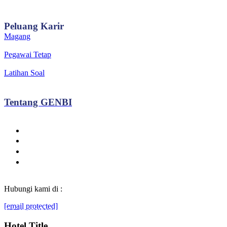
Peluang
Karir
Magang
Pegawai Tetap
Latihan Soal
Tentang
GENBI
Hubungi kami di :
[email protected]
© Generasibaruindonesia.com 2022. All rights reserved.
Hotel Title